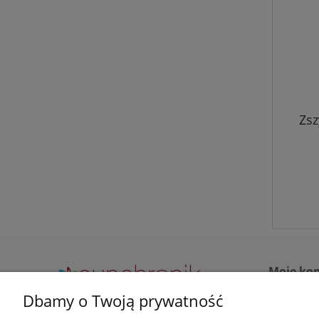
Zsz
Moje ko
Dbamy o Twoją prywatność
Twoje zamów
Zapraszamy do kontaktu przez maila lub