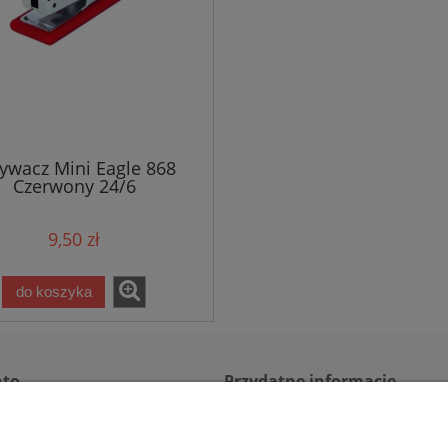
ywacz Mini Eagle 868
Czerwony 24/6
9,50 zł
do koszyka
nto
Przydatne informacje
ienia
Regulamin