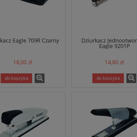
kacz Eagle 709R Czarny
Dziurkacz Jednootwo
Eagle 9201P
18,00 zł
14,80 zł
do koszyka
do koszyka