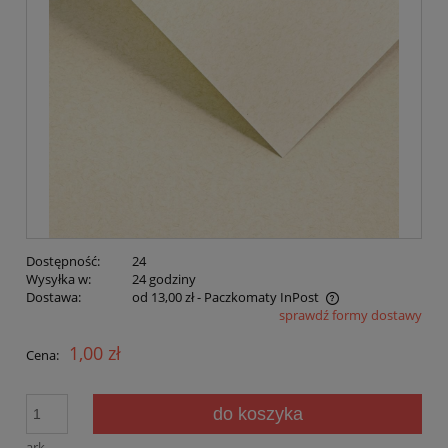
Dostępność:
24
Wysyłka w:
24 godziny
Dostawa:
od 13,00 zł
- Paczkomaty InPost
sprawdź formy dostawy
Cena nie zawiera ewentualnych kosztów płatności
1,00 zł
Cena:
do koszyka
ark.