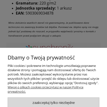
Gramatura:
220 g/m2
Jednostka sprzedaży:
1 arkusz
EAN
: 5903069034878
Mimo dołożenia wszelkich starań nie gwarantujemy, że publikowane dane
techniczne nie zawierają braków lub błędów. Ponieważ ew. błędne opisy nie mogą
jednak być podstawą do roszczeń, w przypadku wątpliwości prosimy o kontakt z
handlowcem przed podjęciem decyzji o zakupie.
Dbamy o Twoją prywatność
Zapraszamy do kontaktu przez maila lub telefon w
Pliki cookies i pokrewne im technologie umożliwiają poprawne
godzinach naszej pracy. Odwiedź nas osobicie pod adresem:
działanie strony i pomagają nam dostosować ofertę do Twoich
potrzeb. Możesz zaakceptować wykorzystanie przez nas
ul. Podwisłocze 2B/3, 35-309 Rzeszów
wszystkich tych plików i przejść do sklepu lub dostosować użycie
Zapraszamy od poniedziałku do piątku od 10:00 do 18:00 soboty:
plików do swoich preferencji, wybierając opcję "Dostosuj zgody".
od 09:00 do 13:00
Więcej o plikach cookies przeczytasz w naszej Polityce
prywatności.
Moje konto
zaakceptuj tylko niezbędne