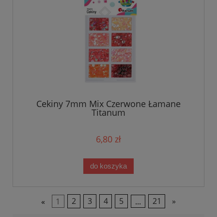
Cekiny 7mm Mix Czerwone Łamane
Titanum
6,80 zł
do koszyka
«
1
2
3
4
5
...
21
»