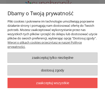
Dbamy o Twoją prywatność
Zapraszamy do kontaktu przez maila lub telefon w
Pliki cookies i pokrewne im technologie umożliwiają poprawne
godzinach naszej pracy. Odwiedź nas osobicie pod adresem:
działanie strony i pomagają nam dostosować ofertę do Twoich
potrzeb. Możesz zaakceptować wykorzystanie przez nas
ul. Podwisłocze 2B/3, 35-309 Rzeszów
wszystkich tych plików i przejść do sklepu lub dostosować użycie
Zapraszamy od poniedziałku do piątku od 10:00 do 18:00 soboty:
plików do swoich preferencji, wybierając opcję "Dostosuj zgody".
od 09:00 do 13:00
Więcej o plikach cookies przeczytasz w naszej Polityce
prywatności.
Moje konto
zaakceptuj tylko niezbędne
Przydatne informacje
dostosuj zgody
O firmie
zaakceptuj wszystkie
pokaż pełną wersję strony