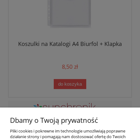
Koszulki na Katalogi A4 Biurfol + Klapka
8,50 zł
do koszyka
Dbamy o Twoją prywatność
Zapraszamy do kontaktu przez maila lub telefon w
Pliki cookies i pokrewne im technologie umożliwiają poprawne
godzinach naszej pracy. Odwiedź nas osobicie pod adresem:
działanie strony i pomagają nam dostosować ofertę do Twoich