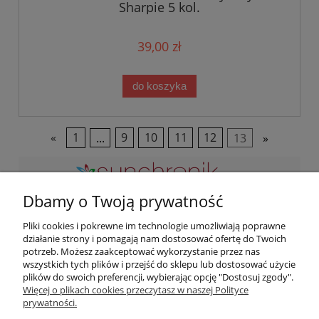
Sharpie 5 kol.
39,00 zł
do koszyka
«
1
...
9
10
11
12
13
»
Dbamy o Twoją prywatność
Zapraszamy do kontaktu przez maila lub telefon w
Pliki cookies i pokrewne im technologie umożliwiają poprawne
godzinach naszej pracy. Odwiedź nas osobicie pod adresem:
działanie strony i pomagają nam dostosować ofertę do Twoich
potrzeb. Możesz zaakceptować wykorzystanie przez nas
ul. Podwisłocze 2B/3, 35-309 Rzeszów
wszystkich tych plików i przejść do sklepu lub dostosować użycie
Zapraszamy od poniedziałku do piątku od 10:00 do 18:00 soboty:
plików do swoich preferencji, wybierając opcję "Dostosuj zgody".
od 09:00 do 13:00
Więcej o plikach cookies przeczytasz w naszej Polityce
prywatności.
Moje konto