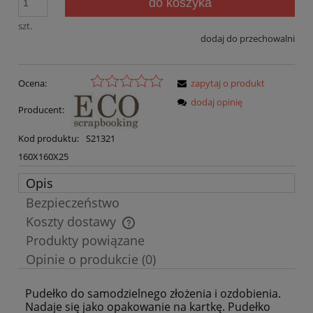
do koszyka
szt.
dodaj do przechowalni
Ocena:
zapytaj o produkt
dodaj opinię
Producent:
Kod produktu:
S21321
160X160X25
Opis
Bezpieczeństwo
Koszty dostawy
Cena nie zawiera ewentualnych kosztów płatności
Produkty powiązane
Opinie o produkcie (0)
Pudełko do samodzielnego złożenia i ozdobienia.
Nadaje się jako opakowanie na kartkę. Pudełko