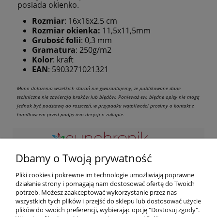
posiada okienko.
Rozmiar
: 16x16x2.5 cm
Rozmiar okienka:
11,5x11,5mm
Grubość folii
: 0,3 mm
Gramatura
: 250g/m2
Kolor
: kraft
EAN
: 5903271021321
Mimo dołożenia wszelkich starań nie gwarantujemy, że publikowane dane
techniczne nie zawierają braków lub błędów. Ponieważ ew. błędne opisy nie mogą
jednak być podstawą do roszczeń, w przypadku wątpliwości prosimy o kontakt z
handlowcem przed podjęciem decyzji o zakupie.
Dbamy o Twoją prywatność
Zapraszamy do kontaktu przez maila lub telefon w
Pliki cookies i pokrewne im technologie umożliwiają poprawne
godzinach naszej pracy. Odwiedź nas osobicie pod adresem:
działanie strony i pomagają nam dostosować ofertę do Twoich
potrzeb. Możesz zaakceptować wykorzystanie przez nas
ul. Podwisłocze 2B/3, 35-309 Rzeszów
wszystkich tych plików i przejść do sklepu lub dostosować użycie
Zapraszamy od poniedziałku do piątku od 10:00 do 18:00 soboty:
plików do swoich preferencji, wybierając opcję "Dostosuj zgody".
od 09:00 do 13:00