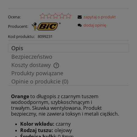
Ocena:
zapytaj o produkt
dodaj opinię
Producent:
Kod produktu:
8099231
Opis
Bezpieczeństwo
Koszty dostawy
Cena nie zawiera ewentualnych kosztów płatności
Produkty powiązane
Opinie o produkcie (0)
Orange
to długopis z czarnym tuszem
wodoodpornym, szybkoschnącym i
trwałym. Skuwka wentylowana. Produkt
bezpieczny, nie zawiera toksyn i metali ciężkich.
Kolor wkładu:
czarny
Rodzaj tuszu:
olejowy
Średnica kulki:
0,8mm