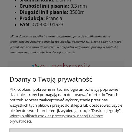
Grubość linii pisania:
0,3 mm
Długość linii pisania:
3500m
Produkcja:
Francja
EAN
: 070330101623
Mimo dołożenia wszelkich starań nie gwarantujemy, że publikowane dane
techniczne nie zawierają braków lub błędów. Ponieważ ew. błędne opisy nie mogą
jednak być podstawą do roszczeń, w przypadku wątpliwości prosimy o kontakt z
handlowcem przed podjęciem decyzji o zakupie.
Dbamy o Twoją prywatność
Zapraszamy do kontaktu przez maila lub telefon w
Pliki cookies i pokrewne im technologie umożliwiają poprawne
godzinach naszej pracy. Odwiedź nas osobicie pod adresem:
działanie strony i pomagają nam dostosować ofertę do Twoich
potrzeb. Możesz zaakceptować wykorzystanie przez nas
ul. Podwisłocze 2B/3, 35-309 Rzeszów
wszystkich tych plików i przejść do sklepu lub dostosować użycie
Zapraszamy od poniedziałku do piątku od 10:00 do 18:00 soboty:
plików do swoich preferencji, wybierając opcję "Dostosuj zgody".
od 09:00 do 13:00
Więcej o plikach cookies przeczytasz w naszej Polityce
prywatności.
Moje konto