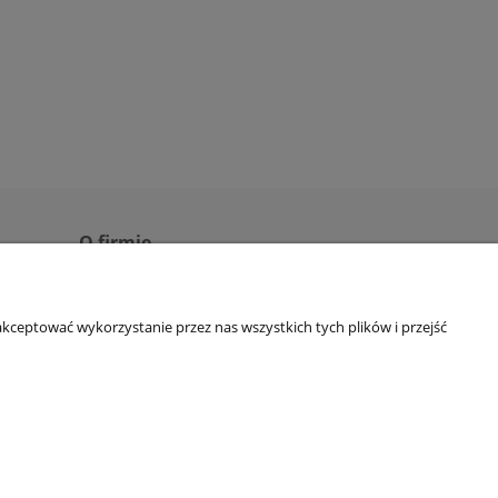
O firmie
Profil działalności
kceptować wykorzystanie przez nas wszystkich tych plików i przejść
Kontakt