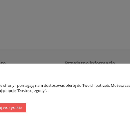
nto
Przydatne informacje
ienia
Regulamin
nie strony i pomagają nam dostosować ofertę do Twoich potrzeb. Możesz zaa
konta
Dokonaj zwrotu
jąc opcję "Dostosuj zgody".
ia
Płatności i koszty dostaw
Polityka prywatności
j wszystkie
Zwroty i reklamacje towaru
Ustawienia plików cookies