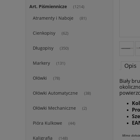
Art. Piśmiennicze
(1214)
Atramenty i Naboje
(81)
Cienkopisy
(62)
Długopisy
(350)
Markery
(131)
Opis
Ołówki
(78)
Biały br
okoliczn
powierzch
Ołówki Automatyczne
(38)
Kol
Ołówki Mechaniczne
(2)
Pr
Sze
EA
Pióra Kulkowe
(44)
Mimo dołoże
Kaligrafia
(148)