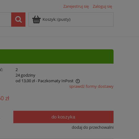
Zarejestruj się
Zaloguj się
Koszyk:
(pusty)
ć:
2
:
24 godziny
od 13,00 zł
- Paczkomaty InPost
sprawdź formy dostawy
na nie zawiera ewentualnych kosztów
60 zł
atności
do koszyka
.
dodaj do przechowalni