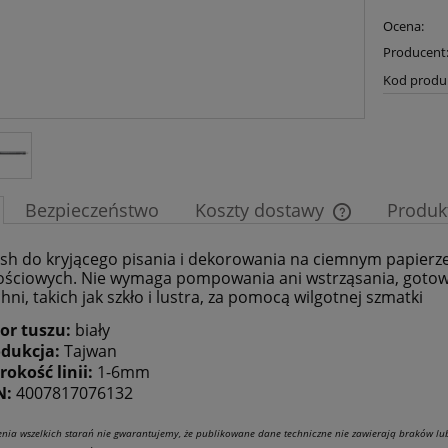
Ocena:
Producent
Kod produ
Bezpieczeństwo
Koszty dostawy
Produk
ush do kryjącego pisania i dekorowania na ciemnym papierze
Cena nie zawier
ościowych. Nie wymaga pompowania ani wstrząsania, gotowy 
płatności
ni, takich jak szkło i lustra, za pomocą wilgotnej szmatki
or tuszu:
biały
odukcja:
Tajwan
rokość linii:
1-6mm
N:
4007817076132
nia wszelkich starań nie gwarantujemy, że publikowane dane techniczne nie zawierają braków l