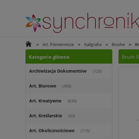
»
»
»
»
Art. Piśmiennicze
Kaligrafia
Brushe
Br
Kategorie główne
Brush St
Archiwizacja Dokumentów
(123)
Art. Biurowe
(458)
Art. Kreatywne
(839)
Art. Kreślarskie
(93)
Art. Okolicznościowe
(115)