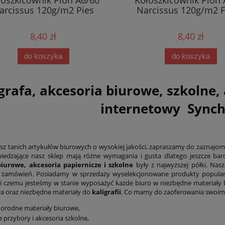
oszkicownik Pion A6/60
Kołoszkicownik Pion 
rcissus 120g/m2 Pies
Narcissus 120g/m2 F
8,40 zł
8,40 zł
do koszyka
do koszyka
grafa, akcesoria biurowe, szkolne, 
internetowy Synch
kasz tanich artykułów biurowych o wysokiej jakości, zapraszamy do zaznajomi
edzające nasz sklep mają różne wymagania i gusta dlatego jeszcze bar
biurowe, akcesoria papiernicze i szkolne
były z najwyższej półki. Nas
 zamówień. Posiadamy w sprzedaży wyselekcjonowane produkty popularnych
ki czemu jesteśmy w stanie wyposażyć każde biuro w niezbędne materiały b
óra oraz niezbędne materiały do
kaligrafii
. Co mamy do zaoferowania swoim
orodne materiały biurowe,
e przybory i akcesoria szkolne,