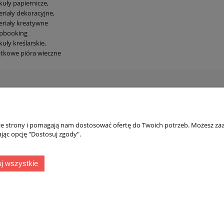
kuły papiernicze,
riały dekoracyjne,
riały kreatywne
apbooking
kuły kreślarskie,
tkowe pióra wieczne
nto
Przydatne informacje
ienia
Regulamin
nie strony i pomagają nam dostosować ofertę do Twoich potrzeb. Możesz zaa
jąc opcję "Dostosuj zgody".
konta
Dokonaj zwrotu
ia
Płatności i koszty dostaw
j wszystkie
Polityka prywatności
Zwroty i reklamacje towaru
Ustawienia plików cookies
Sklep internetowy Shoper.pl