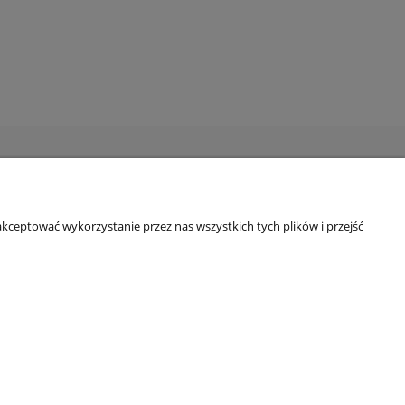
O firmie
Profil działalności
kceptować wykorzystanie przez nas wszystkich tych plików i przejść
Kontakt