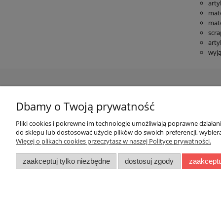
arty
mate
mate
scr
arty
wyją
Moje ko
Dbamy o Twoją prywatność
Twoje zamów
Pliki cookies i pokrewne im technologie umożliwiają poprawne działa
Zapraszamy do kontaktu przez maila lub
do sklepu lub dostosować użycie plików do swoich preferencji, wybiera
telefon w godzinach naszej pracy. Odwiedź
Ustawienia 
Więcej o plikach cookies przeczytasz w naszej Polityce prywatności.
nas osobicie pod adresem:
Przechowaln
zaakceptuj tylko niezbędne
dostosuj zgody
zaakceptu
ul. Podwisłocze 2B/3, 35-309 Rzeszów
Zapraszamy od poniedziałku do piątku od 10:00
do 18:00 soboty: od 09:00 do 13:00