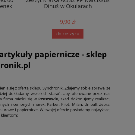
A6/60
Zeszyt Kratka A4/32 PP Narcissus
Zeszyt K
enek
Dinuś w Okularach
D
9,90 zł
do koszyka
artykuły papiernicze - sklep
ronik.pl
enia się z ofertą sklepu Synchronik. Zdajemy sobie sprawę, że
dziej dokładamy wszelkich starań, aby oferowane przez nas
za firma mieści się w
Rzeszowie
, skąd dokonujemy realizacji
 i cenionych marek: Parker, Pilot, Milan, Uniball, Zebra,
iurowe i papiernicze. W swojej ofercie posiadamy najwyższej
 klientom: