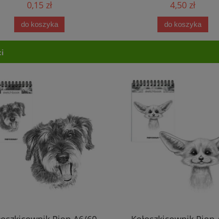
0,15 zł
4,50 zł
do koszyka
do koszyka
i