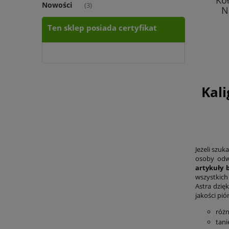
Kołoszkicownik Pion A6/60
Koł
Nowości
(3)
Narcissus 120g/m2 Wydra
Na
Ten sklep posiada certyfikat
8,40 zł
do koszyka
Kali
Jeżeli szu
osoby odwi
artykuły 
wszystkich
Astra dzię
jakości pi
różn
tani